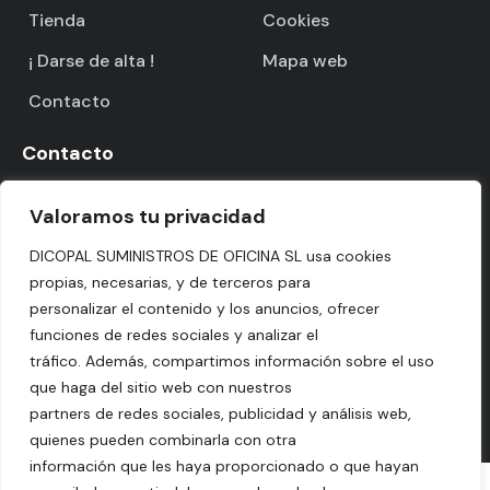
Tienda
Cookies
¡ Darse de alta !
Mapa web
Contacto
Contacto
Parque Empresarial Campollano
Valoramos tu privacidad
Primera Avenida Nº3, Nave 10
02007 Albacete, España
DICOPAL SUMINISTROS DE OFICINA SL usa cookies
propias, necesarias, y de terceros para
967 674 090
personalizar el contenido y los anuncios, ofrecer
dicopal@dicopal.com
funciones de redes sociales y analizar el
tráfico. Además, compartimos información sobre el uso
que haga del sitio web con nuestros
partners de redes sociales, publicidad y análisis web,
DICOPAL SUMINISTROS DE OFICINA S.L. © 2026. Todos los
quienes pueden combinarla con otra
derechos reservados. Diseño web:
Hitech Informática
información que les haya proporcionado o que hayan