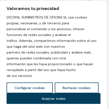
es pública a través del
portal Safety Gate
.
Valoramos tu privacidad
NULIDAD E INEFICACIA DE LAS CLAUSULAS:
DICOPAL SUMINISTROS DE OFICINA SL usa cookies
propias, necesarias, y de terceros para
Si cualquier cláusula incluida en estas Condiciones
personalizar el contenido y los anuncios, ofrecer
Generales fuese declarada, total o parcialmente, nula o
funciones de redes sociales y analizar el
ineficaz, tal nulidad o ineficacia afectará tan sólo a
tráfico. Además, compartimos información sobre el uso
dicha disposición o a la parte de la misma que resulte
que haga del sitio web con nuestros
nula o ineficaz, subsistiendo las Condiciones Generales
partners de redes sociales, publicidad y análisis web,
en todo lo demás, teniéndose tal disposición, o la parte
quienes pueden combinarla con otra
de la misma que resultase afectada, por no puesta.
información que les haya proporcionado o que hayan
recopilado a partir del uso que haya hecho
LEY APLICABLE Y JURISDICCIÓN:
de sus servicios.
Estas condiciones se regirán o interpretarán conforme
Configurar cookies
Rechazar cookies
a la legislación española en aquello que no esté
expresamente establecido. El prestador y el usuario,
Aceptar todas
acuerdan someter cualquier controversia que pudiera
suscitarse de la prestación de los productos o